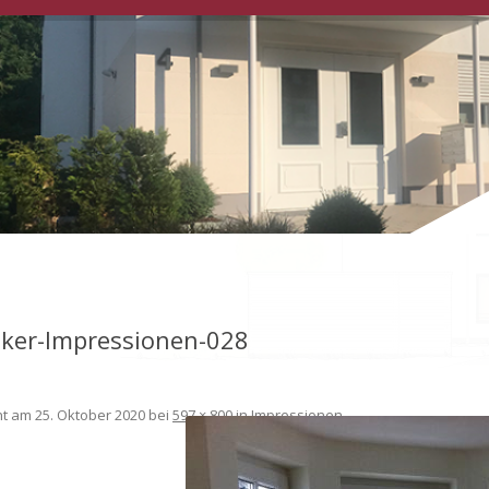
uker-Impressionen-028
cht am
25. Oktober 2020
bei
597 × 800
in
Impressionen
.